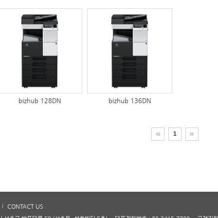
bizhub 128DN
bizhub 136DN
1
CONTACT US