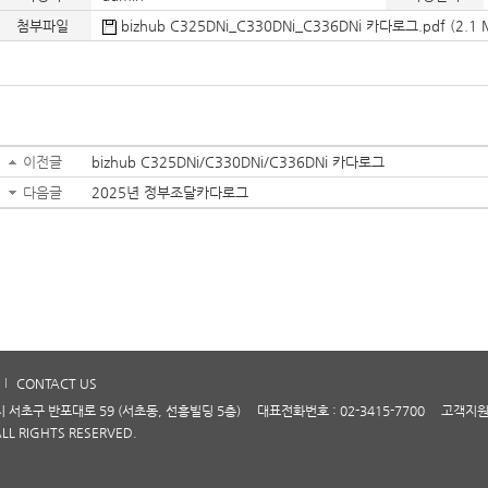
첨부파일
bizhub C325DNi_C330DNi_C336DNi 카다로그.pdf (2.1 
이전글
bizhub C325DNi/C330DNi/C336DNi 카다로그
다음글
2025년 정부조달카다로그
CONTACT US
구 반포대로 59 (서초동, 선흥빌딩 5층) 대표전화번호 : 02-3415-7700 고객지원센터
 ALL RIGHTS RESERVED.