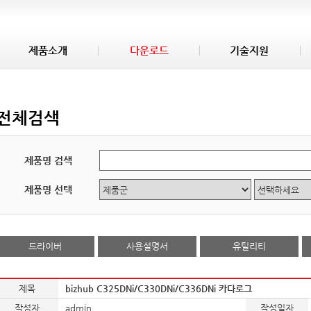
제품소개
다운로드
기술지원
전체검색
제품명 검색
제품명 선택
드라이버
사용설명서
유틸리티
제목
bizhub C325DNi/C330DNi/C336DNi 카다로그
작성자
admin
작성일자